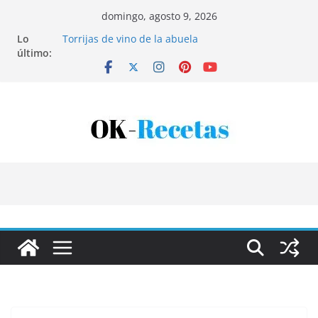
Saltar
domingo, agosto 9, 2026
al
Lo
Torrijas de vino de la abuela
contenido
último:
Patatas rellenas al horno
Bandeja de pescaíto frito
Coca de patata y albaricoque
Tartaletas de hojaldre con crema pastelera y
albaricoques