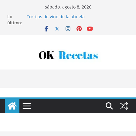
Saltar
sábado, agosto 8, 2026
al
Lo
Torrijas de vino de la abuela
contenido
último:
Patatas rellenas al horno
Bandeja de pescaíto frito
Coca de patata y albaricoque
Tartaletas de hojaldre con crema pastelera y
albaricoques