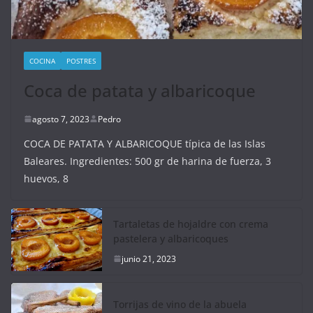
COCINA
POSTRES
Coca de patata y albaricoque
agosto 7, 2023
Pedro
COCA DE PATATA Y ALBARICOQUE típica de las Islas
Baleares. Ingredientes: 500 gr de harina de fuerza, 3
huevos, 8
Tartaletas de hojaldre con crema
pastelera y albaricoques
junio 21, 2023
Torrijas de vino de la abuela