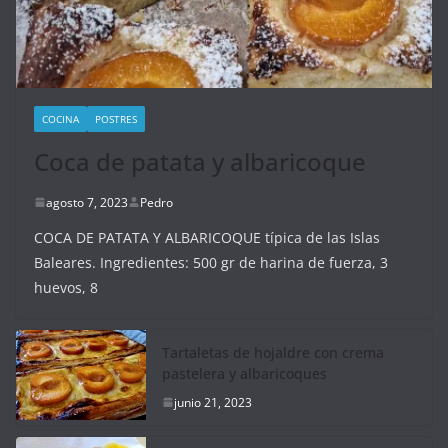
COCINA
POSTRES
Coca de patata y albaricoque
agosto 7, 2023
Pedro
COCA DE PATATA Y ALBARICOQUE típica de las Islas
Baleares. Ingredientes: 500 gr de harina de fuerza, 3
huevos, 8
Tartaletas de hojaldre con crema
pastelera y albaricoques
junio 21, 2023