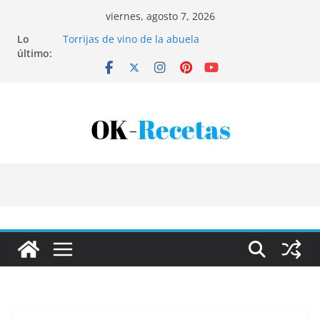
Saltar
viernes, agosto 7, 2026
al
Lo
Torrijas de vino de la abuela
contenido
último:
Patatas rellenas al horno
Bandeja de pescaíto frito
Coca de patata y albaricoque
Tartaletas de hojaldre con crema pastelera y
albaricoques