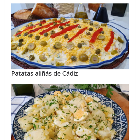
Patatas aliñás de Cádiz