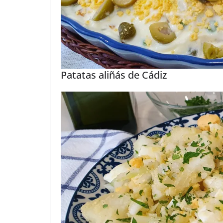
Patatas aliñás de Cádiz