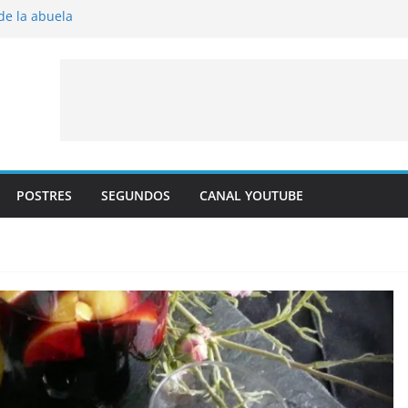
 de la abuela
 al horno
íto frito
y albaricoque
jaldre con crema pastelera y albaricoques
POSTRES
SEGUNDOS
CANAL YOUTUBE