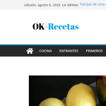
Saltar
Lo último:
Torrijas de vino
sábado, agosto 8, 2026
al
Patatas rellenas
Bandeja de pesca
contenido
Coca de patata 
Tartaletas de ho
COCINA
ENTRANTES
PRIMEROS