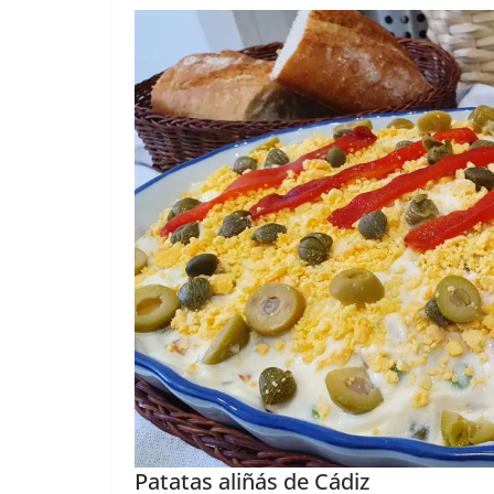
Patatas aliñás de Cádiz