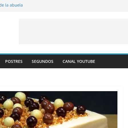
 de la abuela
 al horno
íto frito
y albaricoque
jaldre con crema pastelera y albaricoques
POSTRES
SEGUNDOS
CANAL YOUTUBE