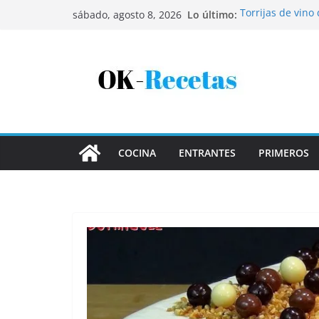
Saltar
Lo último:
Torrijas de vino
sábado, agosto 8, 2026
al
Patatas rellenas
Bandeja de pesca
contenido
Coca de patata 
Tartaletas de ho
COCINA
ENTRANTES
PRIMEROS