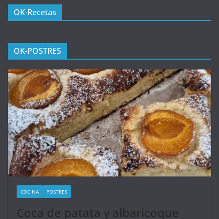
OK-Recetas
OK-POSTRES
COCINA
POSTRES
Coca de patata y albaricoque