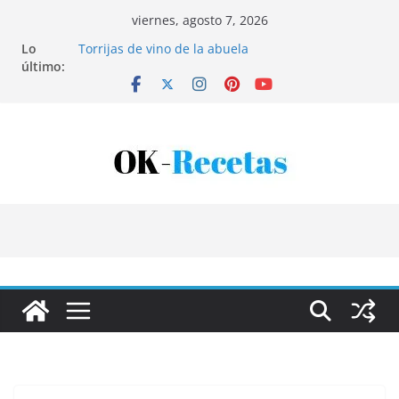
Saltar
viernes, agosto 7, 2026
al
Lo
Torrijas de vino de la abuela
contenido
último:
Patatas rellenas al horno
Bandeja de pescaíto frito
Coca de patata y albaricoque
Tartaletas de hojaldre con crema pastelera y
albaricoques