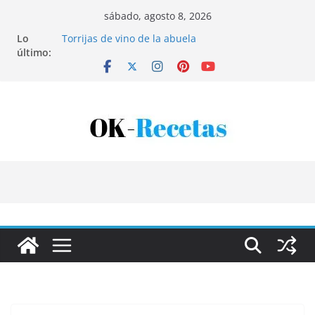
Saltar
sábado, agosto 8, 2026
Tartaletas de hojaldre con crema pastelera y
al
Lo
albaricoques
contenido
último:
Torrijas de vino de la abuela
Patatas rellenas al horno
Bandeja de pescaíto frito
Coca de patata y albaricoque