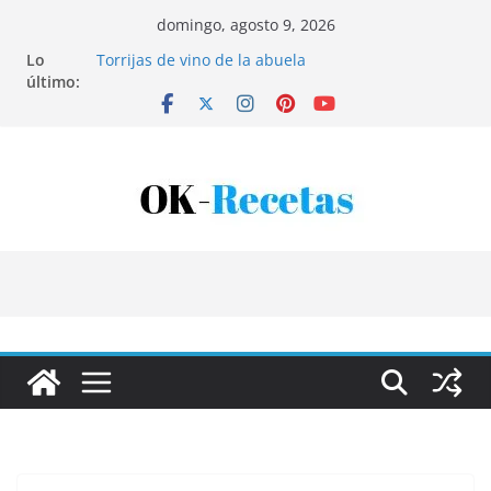
Saltar
domingo, agosto 9, 2026
al
Lo
Torrijas de vino de la abuela
contenido
último:
Patatas rellenas al horno
Bandeja de pescaíto frito
Coca de patata y albaricoque
Tartaletas de hojaldre con crema pastelera y
albaricoques