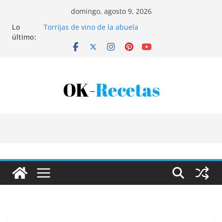
Saltar
domingo, agosto 9, 2026
al
Lo
Torrijas de vino de la abuela
contenido
último:
Patatas rellenas al horno
Bandeja de pescaíto frito
Coca de patata y albaricoque
Tartaletas de hojaldre con crema pastelera y
albaricoques