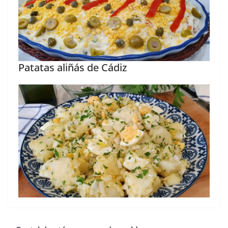
Patatas aliñás de Cádiz