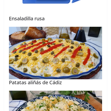
Ensaladilla rusa
Patatas aliñás de Cádiz