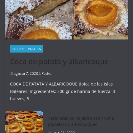
COCINA
POSTRES
Coca de patata y albaricoque
agosto 7, 2023
Pedro
COCA DE PATATA Y ALBARICOQUE típica de las Islas
Baleares. Ingredientes: 500 gr de harina de fuerza, 3
huevos, 8
Tartaletas de hojaldre con crema
pastelera y albaricoques
junio 21, 2023