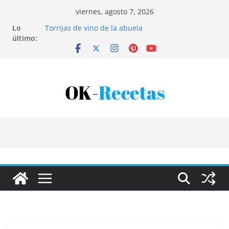
Saltar
viernes, agosto 7, 2026
al
Lo
Torrijas de vino de la abuela
contenido
último:
Patatas rellenas al horno
Bandeja de pescaíto frito
Coca de patata y albaricoque
Tartaletas de hojaldre con crema pastelera y
albaricoques