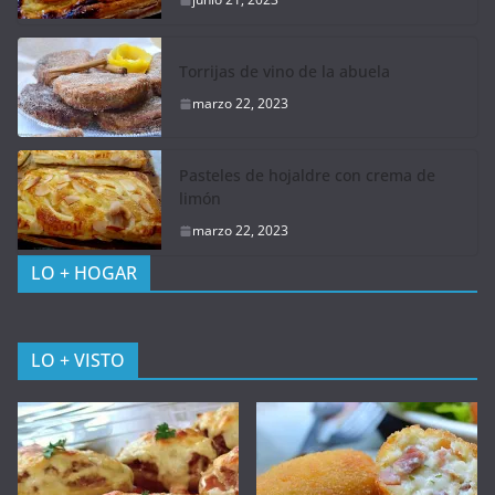
Torrijas de vino de la abuela
marzo 22, 2023
Pasteles de hojaldre con crema de
limón
marzo 22, 2023
LO + HOGAR
LO + VISTO