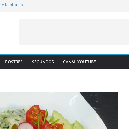
 de la abuela
 al horno
íto frito
y albaricoque
jaldre con crema pastelera y albaricoques
POSTRES
SEGUNDOS
CANAL YOUTUBE