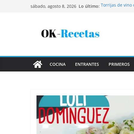
Saltar
Lo último:
Torrijas de vino
sábado, agosto 8, 2026
al
Patatas rellenas
Bandeja de pesca
contenido
Coca de patata 
Tartaletas de ho
COCINA
ENTRANTES
PRIMEROS