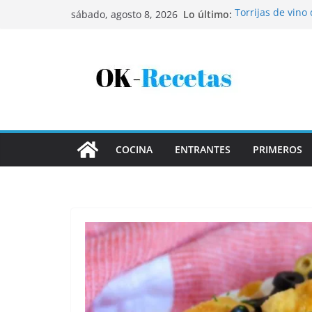
Saltar
Lo último:
Torrijas de vino
sábado, agosto 8, 2026
al
Patatas rellenas
Bandeja de pesca
contenido
Coca de patata 
Tartaletas de ho
COCINA
ENTRANTES
PRIMEROS