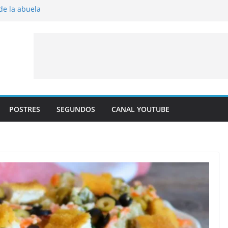
 de la abuela
 al horno
íto frito
y albaricoque
jaldre con crema pastelera y albaricoques
POSTRES
SEGUNDOS
CANAL YOUTUBE