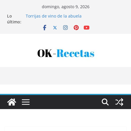
Saltar
domingo, agosto 9, 2026
al
Lo
Torrijas de vino de la abuela
contenido
último:
Patatas rellenas al horno
Bandeja de pescaíto frito
Coca de patata y albaricoque
Tartaletas de hojaldre con crema pastelera y
albaricoques