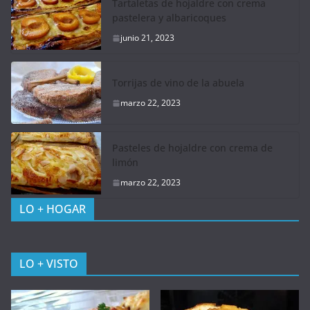
Tartaletas de hojaldre con crema
pastelera y albaricoques
junio 21, 2023
Torrijas de vino de la abuela
marzo 22, 2023
Pasteles de hojaldre con crema de
limón
marzo 22, 2023
LO + HOGAR
LO + VISTO