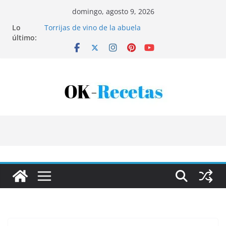
Saltar
domingo, agosto 9, 2026
al
Lo
Torrijas de vino de la abuela
contenido
último:
Patatas rellenas al horno
Bandeja de pescaíto frito
Coca de patata y albaricoque
Tartaletas de hojaldre con crema pastelera y
albaricoques