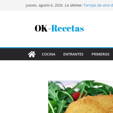
Saltar
Lo último:
Torrijas de vino 
jueves, agosto 6, 2026
al
Patatas rellenas 
Bandeja de pescaí
contenido
Coca de patata y
Tartaletas de hoj
COCINA
ENTRANTES
PRIMEROS