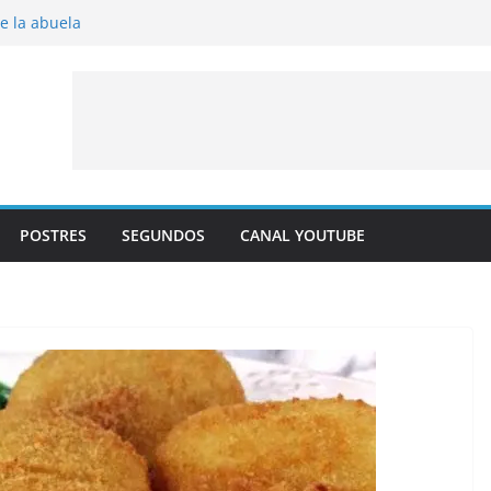
de la abuela
al horno
to frito
 albaricoque
aldre con crema pastelera y albaricoques
POSTRES
SEGUNDOS
CANAL YOUTUBE