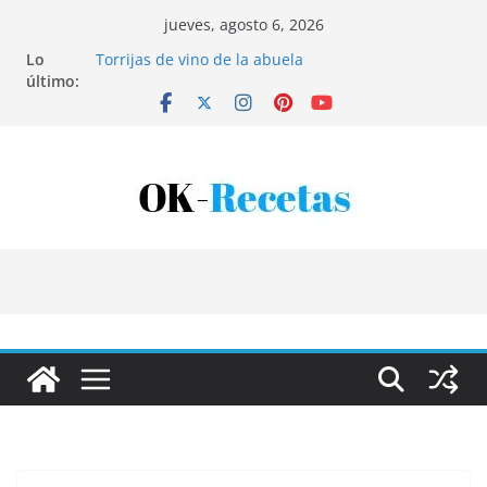
Saltar
jueves, agosto 6, 2026
al
Lo
Torrijas de vino de la abuela
contenido
último:
Patatas rellenas al horno
Bandeja de pescaíto frito
Coca de patata y albaricoque
Tartaletas de hojaldre con crema pastelera y
albaricoques