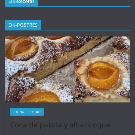
OK-Recetas
OK-POSTRES
COCINA
POSTRES
Coca de patata y albaricoque