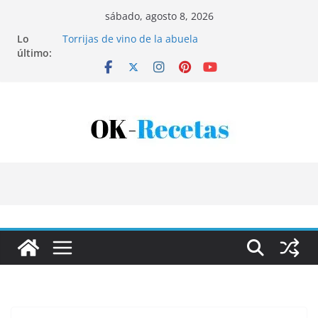
Saltar
sábado, agosto 8, 2026
al
Lo
Torrijas de vino de la abuela
contenido
último:
Patatas rellenas al horno
Bandeja de pescaíto frito
Coca de patata y albaricoque
Tartaletas de hojaldre con crema pastelera y
albaricoques