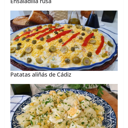
Ensaladilla rusa
Patatas aliñás de Cádiz