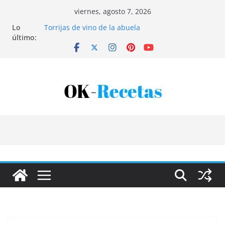
Saltar
viernes, agosto 7, 2026
al
Lo
Torrijas de vino de la abuela
contenido
último:
Patatas rellenas al horno
Bandeja de pescaíto frito
Coca de patata y albaricoque
Tartaletas de hojaldre con crema pastelera y
albaricoques