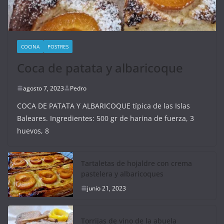
COCINA
POSTRES
Coca de patata y albaricoque
agosto 7, 2023
Pedro
COCA DE PATATA Y ALBARICOQUE típica de las Islas
Baleares. Ingredientes: 500 gr de harina de fuerza, 3
huevos, 8
Tartaletas de hojaldre con crema
pastelera y albaricoques
junio 21, 2023
Torrijas de vino de la abuela