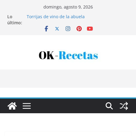
Saltar
domingo, agosto 9, 2026
al
Lo
Torrijas de vino de la abuela
contenido
último:
Patatas rellenas al horno
Bandeja de pescaíto frito
Coca de patata y albaricoque
Tartaletas de hojaldre con crema pastelera y
albaricoques