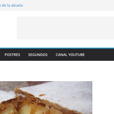
hojaldre con crema pastelera y albaricoques
o de la abuela
s al horno
aíto frito
 y albaricoque
POSTRES
SEGUNDOS
CANAL YOUTUBE