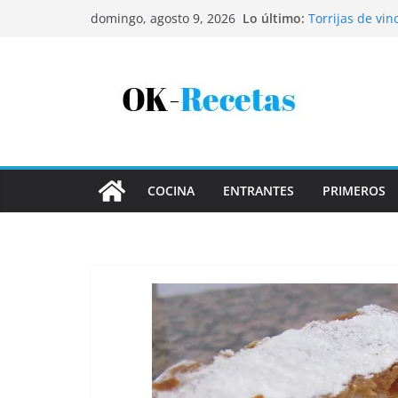
Tartaletas de 
Saltar
Lo último:
domingo, agosto 9, 2026
Torrijas de vin
al
Patatas rellena
Bandeja de pesc
contenido
Coca de patata
COCINA
ENTRANTES
PRIMEROS