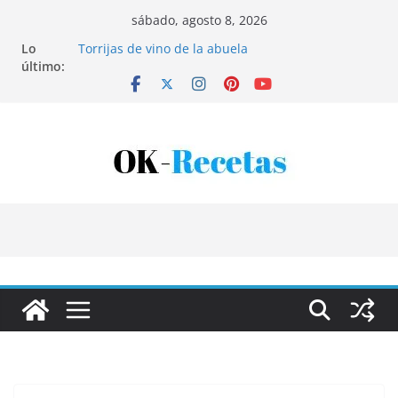
Saltar
sábado, agosto 8, 2026
al
Lo
Torrijas de vino de la abuela
contenido
último:
Patatas rellenas al horno
Bandeja de pescaíto frito
Coca de patata y albaricoque
Tartaletas de hojaldre con crema pastelera y
albaricoques