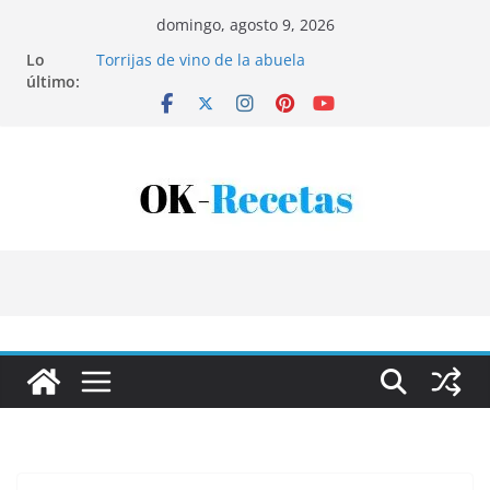
Saltar
domingo, agosto 9, 2026
al
Lo
Torrijas de vino de la abuela
contenido
último:
Patatas rellenas al horno
Bandeja de pescaíto frito
Coca de patata y albaricoque
Tartaletas de hojaldre con crema pastelera y
albaricoques