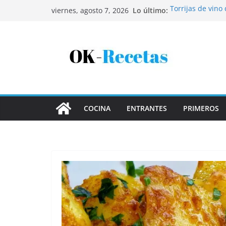
Saltar
Lo último:
Torrijas de vino
viernes, agosto 7, 2026
al
Patatas rellenas
Bandeja de pesca
contenido
Coca de patata 
Tartaletas de ho
COCINA
ENTRANTES
PRIMEROS