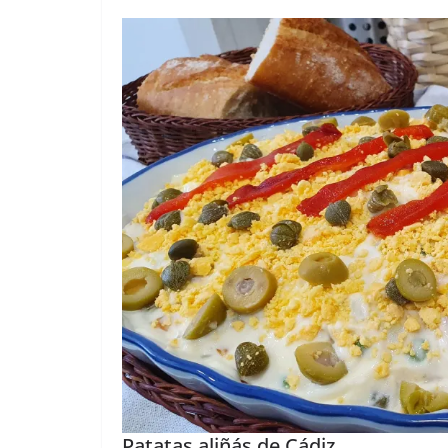
Patatas aliñás de Cádiz