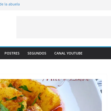
 de la abuela
 al horno
íto frito
y albaricoque
jaldre con crema pastelera y albaricoques
POSTRES
SEGUNDOS
CANAL YOUTUBE