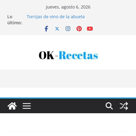
Saltar
jueves, agosto 6, 2026
al
Lo
Torrijas de vino de la abuela
contenido
último:
Patatas rellenas al horno
Bandeja de pescaíto frito
Coca de patata y albaricoque
Tartaletas de hojaldre con crema pastelera y
albaricoques