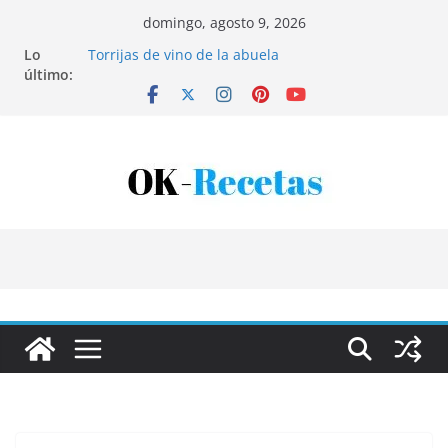
Saltar
domingo, agosto 9, 2026
al
Lo
Torrijas de vino de la abuela
contenido
último:
Patatas rellenas al horno
Bandeja de pescaíto frito
Coca de patata y albaricoque
Tartaletas de hojaldre con crema pastelera y
albaricoques