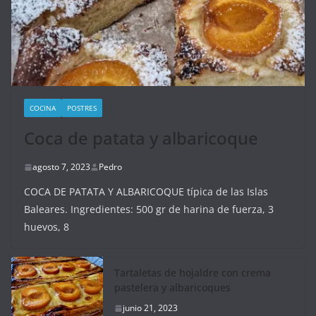
COCINA
POSTRES
Coca de patata y albaricoque
agosto 7, 2023
Pedro
COCA DE PATATA Y ALBARICOQUE típica de las Islas
Baleares. Ingredientes: 500 gr de harina de fuerza, 3
huevos, 8
Tartaletas de hojaldre con crema
pastelera y albaricoques
junio 21, 2023