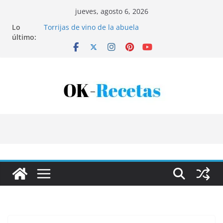
Saltar
jueves, agosto 6, 2026
al
Lo
Torrijas de vino de la abuela
contenido
último:
Patatas rellenas al horno
Bandeja de pescaíto frito
Coca de patata y albaricoque
Tartaletas de hojaldre con crema pastelera y
albaricoques