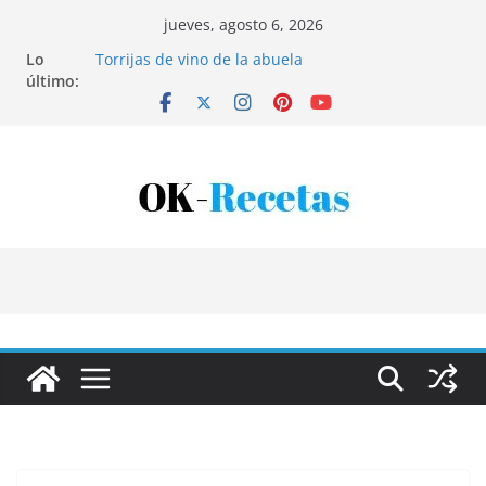
Saltar
jueves, agosto 6, 2026
al
Lo
Torrijas de vino de la abuela
contenido
último:
Patatas rellenas al horno
Bandeja de pescaíto frito
Coca de patata y albaricoque
Tartaletas de hojaldre con crema pastelera y
albaricoques