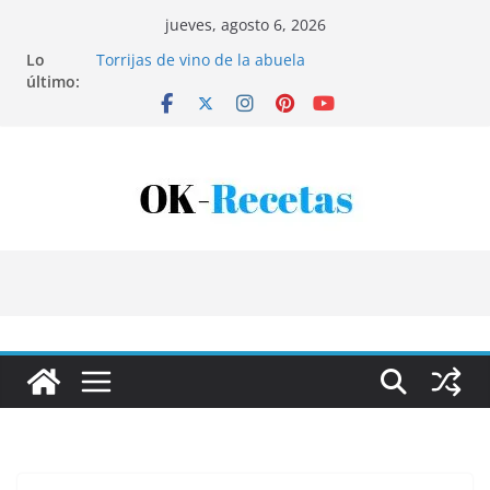
Saltar
jueves, agosto 6, 2026
al
Lo
Torrijas de vino de la abuela
contenido
último:
Patatas rellenas al horno
Bandeja de pescaíto frito
Coca de patata y albaricoque
Tartaletas de hojaldre con crema pastelera y
albaricoques