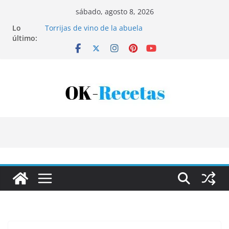
Saltar
sábado, agosto 8, 2026
al
Lo
Torrijas de vino de la abuela
contenido
último:
Patatas rellenas al horno
Bandeja de pescaíto frito
Coca de patata y albaricoque
Tartaletas de hojaldre con crema pastelera y
albaricoques