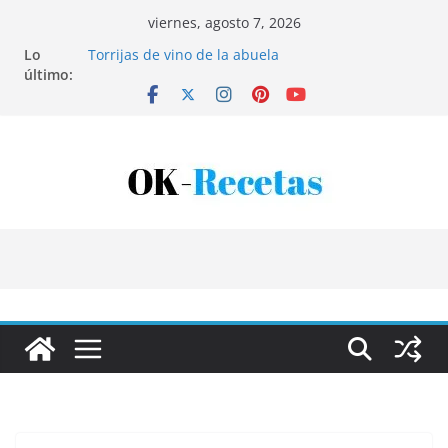
Saltar
viernes, agosto 7, 2026
al
Lo
Torrijas de vino de la abuela
contenido
último:
Patatas rellenas al horno
Bandeja de pescaíto frito
Coca de patata y albaricoque
Tartaletas de hojaldre con crema pastelera y
albaricoques