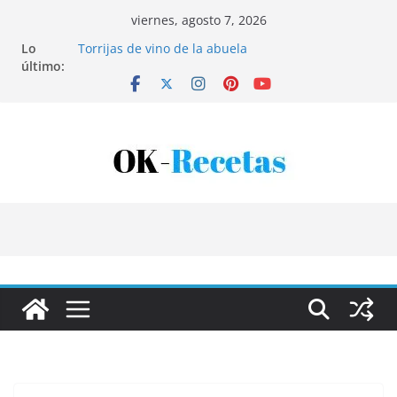
Saltar
viernes, agosto 7, 2026
al
Lo
Torrijas de vino de la abuela
contenido
último:
Patatas rellenas al horno
Bandeja de pescaíto frito
Coca de patata y albaricoque
Tartaletas de hojaldre con crema pastelera y
albaricoques