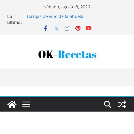
Saltar
sábado, agosto 8, 2026
al
Lo
Torrijas de vino de la abuela
contenido
último:
Patatas rellenas al horno
Bandeja de pescaíto frito
Coca de patata y albaricoque
Tartaletas de hojaldre con crema pastelera y
albaricoques