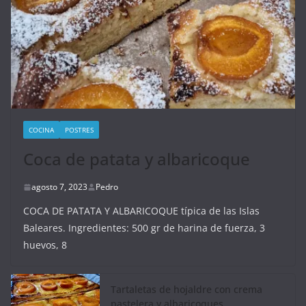
COCINA
POSTRES
Coca de patata y albaricoque
agosto 7, 2023
Pedro
COCA DE PATATA Y ALBARICOQUE típica de las Islas
Baleares. Ingredientes: 500 gr de harina de fuerza, 3
huevos, 8
Tartaletas de hojaldre con crema
pastelera y albaricoques