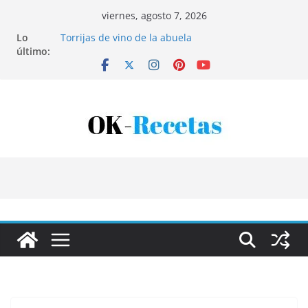
Saltar
viernes, agosto 7, 2026
al
Lo
Torrijas de vino de la abuela
contenido
último:
Patatas rellenas al horno
Bandeja de pescaíto frito
Coca de patata y albaricoque
Tartaletas de hojaldre con crema pastelera y
albaricoques