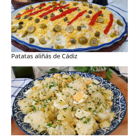
Patatas aliñás de Cádiz