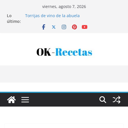
Saltar
viernes, agosto 7, 2026
al
Lo
Torrijas de vino de la abuela
contenido
último:
Patatas rellenas al horno
Bandeja de pescaíto frito
Coca de patata y albaricoque
Tartaletas de hojaldre con crema pastelera y
albaricoques