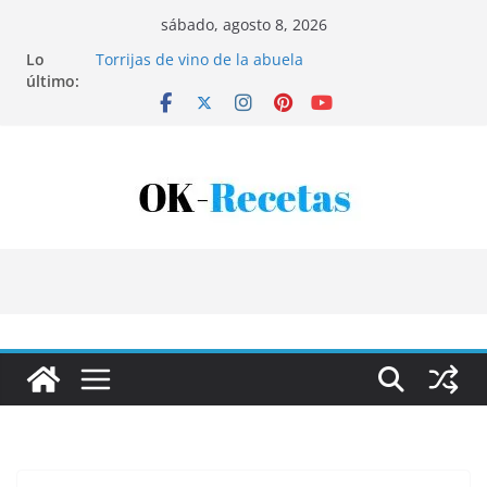
Saltar
sábado, agosto 8, 2026
al
Lo
Torrijas de vino de la abuela
contenido
último:
Patatas rellenas al horno
Bandeja de pescaíto frito
Coca de patata y albaricoque
Tartaletas de hojaldre con crema pastelera y
albaricoques