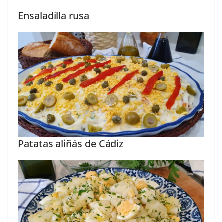
Ensaladilla rusa
Patatas aliñás de Cádiz