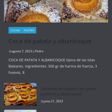
COCINA
POSTRES
Coca de patata y albaricoque
agosto 7, 2023
Pedro
COCA DE PATATA Y ALBARICOQUE típica de las Islas
Baleares. Ingredientes: 500 gr de harina de fuerza, 3
huevos, 8
Tartaletas de hojaldre con crema
pastelera y albaricoques
junio 21, 2023