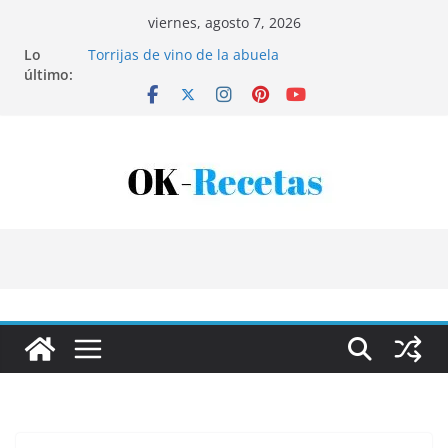
Saltar
viernes, agosto 7, 2026
al
Lo
Torrijas de vino de la abuela
contenido
último:
Patatas rellenas al horno
Bandeja de pescaíto frito
Coca de patata y albaricoque
Tartaletas de hojaldre con crema pastelera y
albaricoques