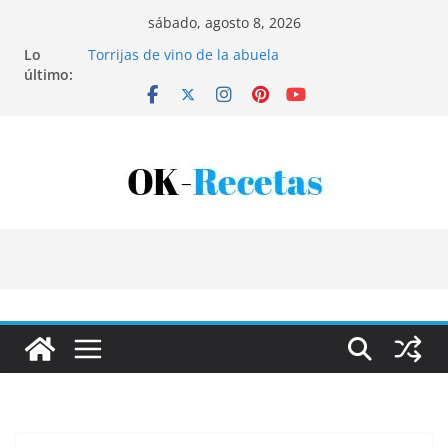
Saltar
sábado, agosto 8, 2026
al
Lo
Torrijas de vino de la abuela
contenido
último:
Patatas rellenas al horno
Bandeja de pescaíto frito
Coca de patata y albaricoque
Tartaletas de hojaldre con crema pastelera y
albaricoques