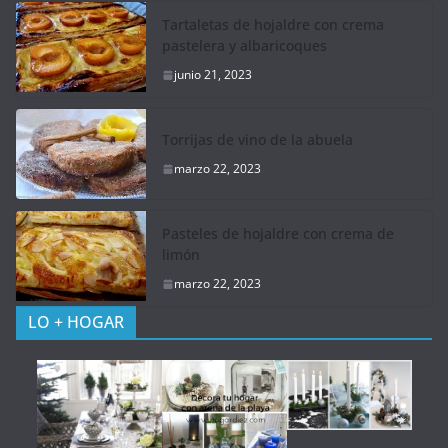
Tartaletas de hojaldre con crema
pastelera y albaricoques
junio 21, 2023
Torrijas de vino de la abuela
marzo 22, 2023
Pasteles de hojaldre con crema de
limón
marzo 22, 2023
LO + HOGAR