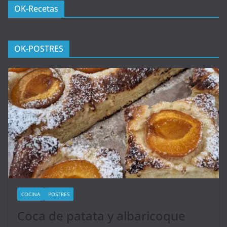
OK-Recetas
OK-POSTRES
COCINA
POSTRES
Coca de patata y albaricoque