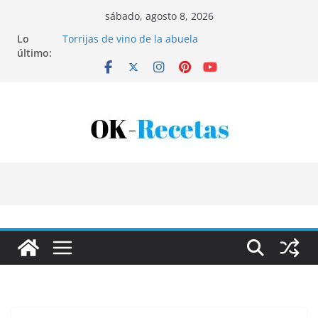
Saltar
sábado, agosto 8, 2026
al
Lo
Torrijas de vino de la abuela
contenido
último:
Patatas rellenas al horno
Bandeja de pescaíto frito
Coca de patata y albaricoque
Tartaletas de hojaldre con crema pastelera y
albaricoques