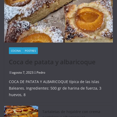
COCINA
POSTRES
Coca de patata y albaricoque
agosto 7, 2023
Pedro
COCA DE PATATA Y ALBARICOQUE típica de las Islas
Baleares. Ingredientes: 500 gr de harina de fuerza, 3
huevos, 8
Tartaletas de hojaldre con crema