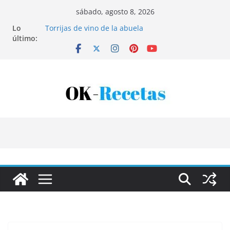
Saltar
sábado, agosto 8, 2026
al
Lo
Torrijas de vino de la abuela
contenido
último:
Patatas rellenas al horno
Bandeja de pescaíto frito
Coca de patata y albaricoque
Tartaletas de hojaldre con crema pastelera y
albaricoques