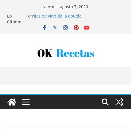
Saltar
viernes, agosto 7, 2026
al
Lo
Torrijas de vino de la abuela
contenido
último:
Patatas rellenas al horno
Bandeja de pescaíto frito
Coca de patata y albaricoque
Tartaletas de hojaldre con crema pastelera y
albaricoques