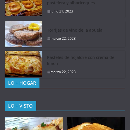
pastelera y albaricoques
junio 21, 2023
Torrijas de vino de la abuela
marzo 22, 2023
Pasteles de hojaldre con crema de
limón
marzo 22, 2023
LO + HOGAR
LO + VISTO