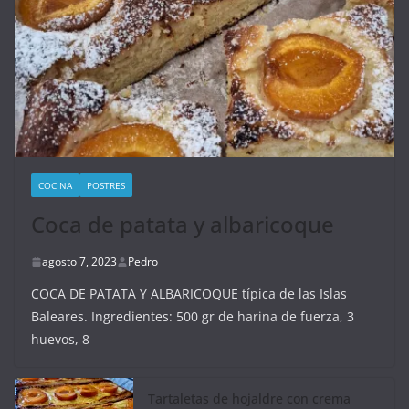
COCINA
POSTRES
Coca de patata y albaricoque
agosto 7, 2023
Pedro
COCA DE PATATA Y ALBARICOQUE típica de las Islas
Baleares. Ingredientes: 500 gr de harina de fuerza, 3
huevos, 8
Tartaletas de hojaldre con crema