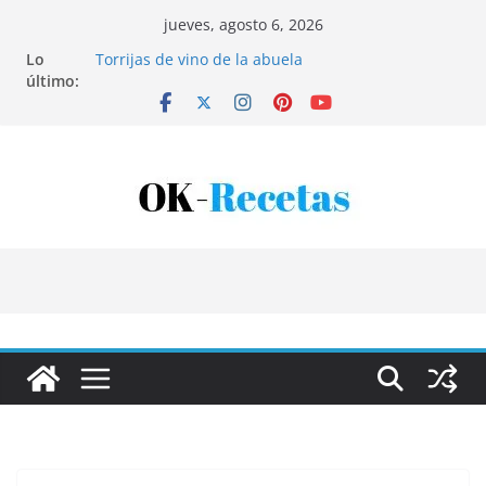
Saltar
jueves, agosto 6, 2026
al
Lo
Torrijas de vino de la abuela
contenido
último:
Patatas rellenas al horno
Bandeja de pescaíto frito
Coca de patata y albaricoque
Tartaletas de hojaldre con crema pastelera y
albaricoques