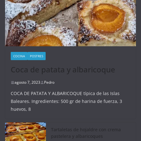
COCINA
POSTRES
Coca de patata y albaricoque
agosto 7, 2023
Pedro
COCA DE PATATA Y ALBARICOQUE típica de las Islas
Baleares. Ingredientes: 500 gr de harina de fuerza, 3
huevos, 8
Tartaletas de hojaldre con crema
pastelera y albaricoques