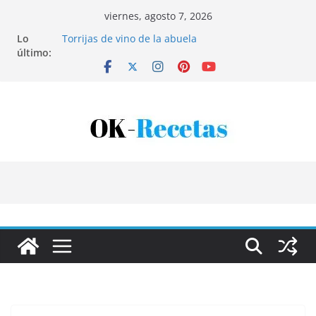
Saltar
viernes, agosto 7, 2026
al
Lo
Torrijas de vino de la abuela
contenido
último:
Patatas rellenas al horno
Bandeja de pescaíto frito
Coca de patata y albaricoque
Tartaletas de hojaldre con crema pastelera y
albaricoques