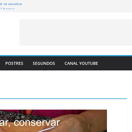
de la abuela
al horno
to frito
 albaricoque
aldre con crema pastelera y albaricoques
POSTRES
SEGUNDOS
CANAL YOUTUBE