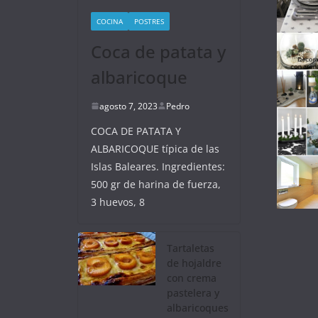
COCINA
POSTRES
Coca de patata y
albaricoque
agosto 7, 2023
Pedro
COCA DE PATATA Y
ALBARICOQUE típica de las
Islas Baleares. Ingredientes:
500 gr de harina de fuerza,
3 huevos, 8
Tartaletas
de hojaldre
con crema
pastelera y
albaricoques