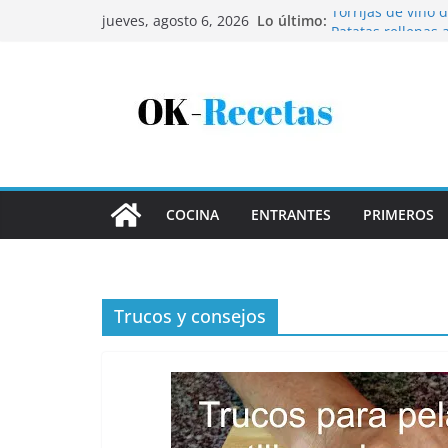
Saltar
Lo último:
Torrijas de vino 
jueves, agosto 6, 2026
al
Patatas rellenas 
Bandeja de pescaí
contenido
Coca de patata y
Tartaletas de hoj
COCINA
ENTRANTES
PRIMEROS
Trucos y consejos