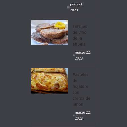
junio 21,
2023
Torrijas
de vino
de la
abuela
marzo 22,
2023
Pasteles
de
hojaldre
con
crema de
limón
marzo 22,
2023