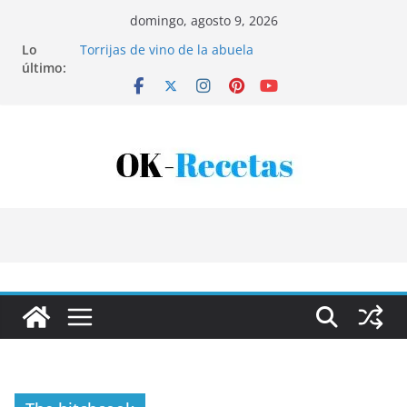
Saltar
domingo, agosto 9, 2026
al
Lo
Torrijas de vino de la abuela
contenido
último:
Patatas rellenas al horno
Bandeja de pescaíto frito
Coca de patata y albaricoque
Tartaletas de hojaldre con crema pastelera y
albaricoques