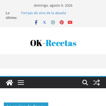
Saltar
domingo, agosto 9, 2026
al
Lo
Torrijas de vino de la abuela
contenido
último:
Patatas rellenas al horno
Bandeja de pescaíto frito
Coca de patata y albaricoque
Tartaletas de hojaldre con crema pastelera y
albaricoques