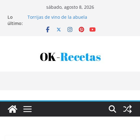
Saltar
sábado, agosto 8, 2026
al
Lo
Torrijas de vino de la abuela
contenido
último:
Patatas rellenas al horno
Bandeja de pescaíto frito
Coca de patata y albaricoque
Tartaletas de hojaldre con crema pastelera y
albaricoques