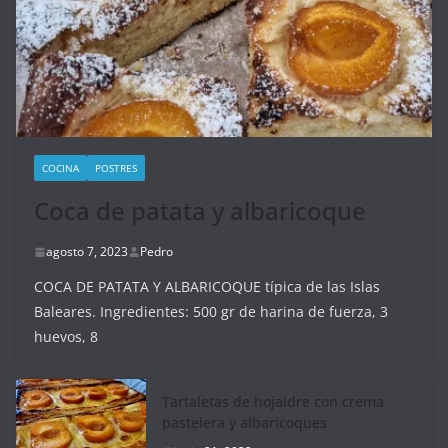
COCINA
POSTRES
Coca de patata y albaricoque
agosto 7, 2023
Pedro
COCA DE PATATA Y ALBARICOQUE típica de las Islas
Baleares. Ingredientes: 500 gr de harina de fuerza, 3
huevos, 8
Tartaletas de hojaldre con crema
pastelera y albaricoques