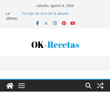
Saltar
sábado, agosto 8, 2026
al
Lo
Torrijas de vino de la abuela
contenido
último:
Patatas rellenas al horno
Bandeja de pescaíto frito
Coca de patata y albaricoque
Tartaletas de hojaldre con crema pastelera y
albaricoques