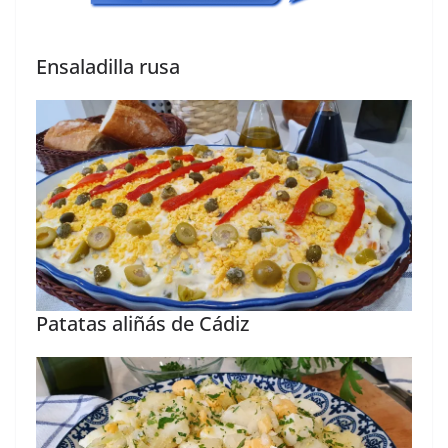
Ensaladilla rusa
Patatas aliñás de Cádiz