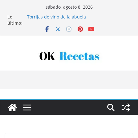
Saltar
sábado, agosto 8, 2026
al
Lo
Torrijas de vino de la abuela
contenido
último:
Patatas rellenas al horno
Bandeja de pescaíto frito
Coca de patata y albaricoque
Tartaletas de hojaldre con crema pastelera y
albaricoques