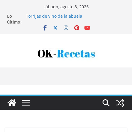
Saltar
sábado, agosto 8, 2026
al
Lo
Torrijas de vino de la abuela
contenido
último:
Patatas rellenas al horno
Bandeja de pescaíto frito
Coca de patata y albaricoque
Tartaletas de hojaldre con crema pastelera y
albaricoques