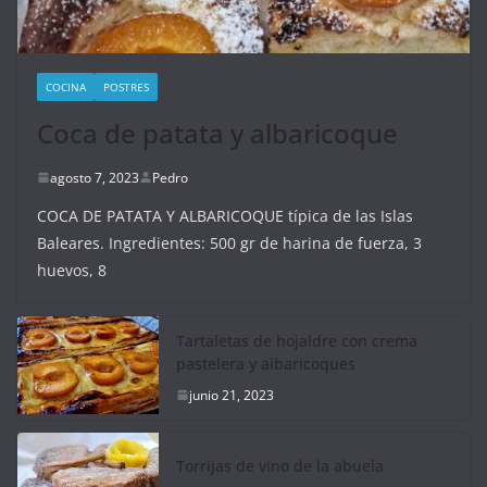
COCINA
POSTRES
Coca de patata y albaricoque
agosto 7, 2023
Pedro
COCA DE PATATA Y ALBARICOQUE típica de las Islas
Baleares. Ingredientes: 500 gr de harina de fuerza, 3
huevos, 8
Tartaletas de hojaldre con crema
pastelera y albaricoques
junio 21, 2023
Torrijas de vino de la abuela